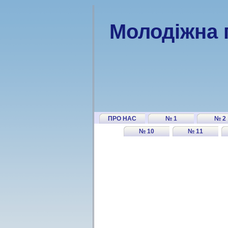
Молодіжна 
ПРО НАС
№ 1
№ 2
№ 10
№ 11