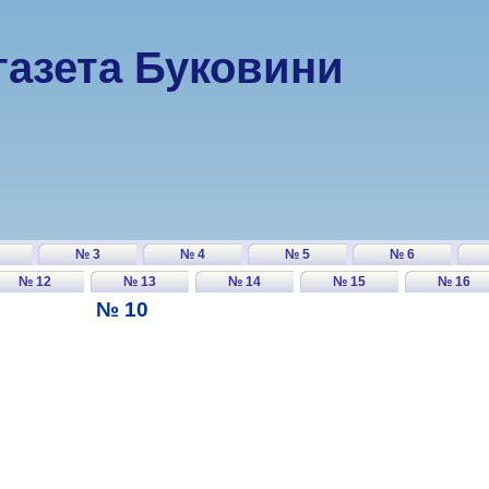
газета Буковини
№ 3
№ 4
№ 5
№ 6
№ 12
№ 13
№ 14
№ 15
№ 16
№ 10