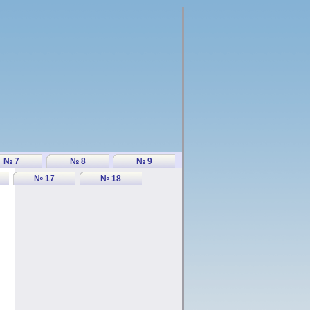
№ 7
№ 8
№ 9
№ 17
№ 18